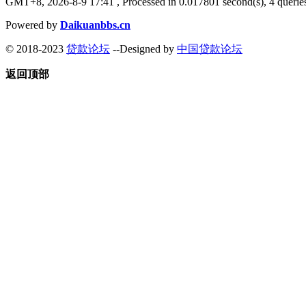
GMT+8, 2026-8-9 17:41
, Processed in 0.017801 second(s), 4 queries
Powered by
Daikuanbbs.cn
© 2018-2023
贷款论坛
--Designed by
中国贷款论坛
返回顶部